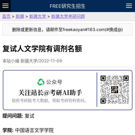
FREE研究生招生
首页
>
新疆
>
新疆大学
>
新疆大学考研问题
题库
故事
专题
APP
笔记
论坛
删除或更新信息，请邮件至freekaoyan#163.com(#换成@)
VIP
资料
复试人文学院有调剂名额
本站小编 新疆大学/2022-11-09
提问问题:
复试
学院:
中国语言文学学院