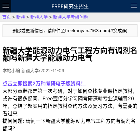
FREE研究生招生
首页
>
新疆
>
新疆大学
>
新疆大学考研问题
题库
故事
专题
APP
笔记
论坛
删除或更新信息，请邮件至freekaoyan#163.com(#换成@)
VIP
资料
新疆大学能源动力电气工程方向有调剂名
额吗新疆大学能源动力电气
本站小编 新疆大学/2022-11-09
点击立即搜索2万种考研电子版资料！
大部分童鞋都是第一次考研，对于如何查找专业课指定教材，
或许有很多疑问。Free壹佰分学习网考研深耕专业课辅导20
年，总结了超实用的指定教材查询方法及复习方法，有需要的
看过来
提问问题:
请问一下新疆大学能源动力电气工程方向有调剂名
额吗？