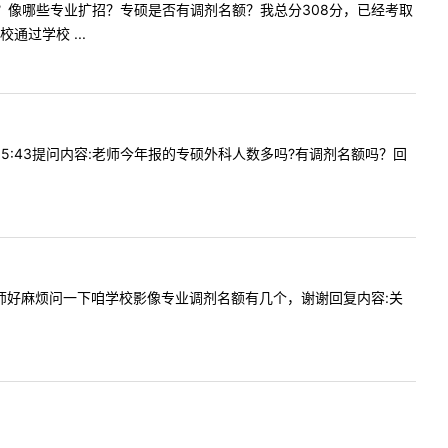
比例如何？像哪些专业扩招？专硕是否有调剂名额？我总分308分，已经考取
过学校 ...
2915:43提问内容:老师今年报的专硕外科人数多吗?有调剂名额吗？回
内容:老师好麻烦问一下咱学校影像专业调剂名额有几个，谢谢回复内容:关