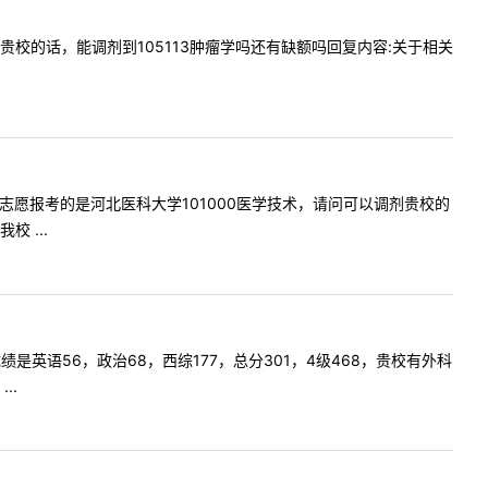
科调剂到贵校的话，能调剂到105113肿瘤学吗还有缺额吗回复内容:关于相关
好，我一志愿报考的是河北医科大学101000医学技术，请问可以调剂贵校的
 ...
的成绩是英语56，政治68，西综177，总分301，4级468，贵校有外科
..