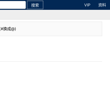
VIP
资料
搜索
(#换成@)