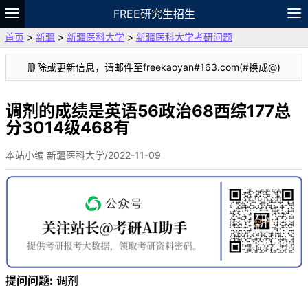
FREE研究生招生
首页
>
新疆
>
新疆医科大学
>
新疆医科大学考研问题
题库
故事
专题
APP
笔记
论坛
删除或更新信息，请邮件至freekaoyan#163.com(#换成@)
VIP
资料
调剂的成绩是英语56政治68西综177总
分3014级468有
本站小编 新疆医科大学/2022-11-09
提问问题:
调剂