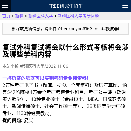
FREE研究生招生
首页
>
新疆
>
新疆医科大学
>
新疆医科大学考研问题
题库
故事
专题
APP
笔记
论坛
删除或更新信息，请邮件至freekaoyan#163.com(#换成@)
VIP
资料
复试外科复试将会以什么形式考核将会涉
及哪些学科内容
本站小编 新疆医科大学/2022-11-09
一杯奶茶的钱就可以买到考研专业课资料！
2万种考研电子书（题库、视频、全套资料）及历年真题，涵
盖547所院校4万余个考研考博专业科目、考研公共课（政治
英语数学）、40种专业硕士（金融硕士、MBA、国际商务硕
士、新闻传播硕士、社会工作硕士等）、28类同等学力申硕
专业、1130种经典教材。
提问问题:
复试