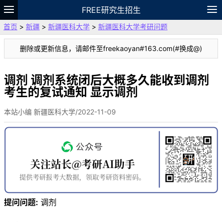
FREE研究生招生
首页
>
新疆
>
新疆医科大学
>
新疆医科大学考研问题
题库
故事
专题
APP
笔记
论坛
删除或更新信息，请邮件至freekaoyan#163.com(#换成@)
VIP
资料
调剂 调剂系统闭后大概多久能收到调剂
考生的复试通知 显示调剂
本站小编 新疆医科大学/2022-11-09
提问问题:
调剂