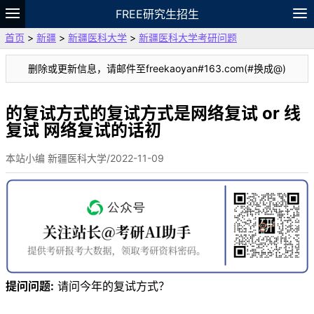
FREE研究生招生
首页
>
新疆
>
新疆医科大学
>
新疆医科大学考研问题
题库
故事
专题
APP
笔记
论坛
删除或更新信息，请邮件至freekaoyan#163.com(#换成@)
VIP
资料
的复试方式的复试方式是网络复试 or 线
复试 网络复试的话初
本站小编 新疆医科大学/2022-11-09
提问问题:
请问今年的复试方式？