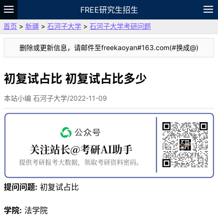
FREE研究生招生
首页
>
新疆
>
石河子大学
>
石河子大学考研问题
题库
故事
专题
APP
笔记
论坛
删除或更新信息，请邮件至freekaoyan#163.com(#换成@)
VIP
资料
初复试占比 初复试占比多少
本站小编 石河子大学/2022-11-09
提问问题:
初复试占比
学院:
法学院