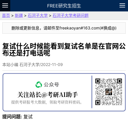
FREE研究生招生
首页
>
新疆
>
石河子大学
>
石河子大学考研问题
题库
故事
专题
APP
笔记
论坛
删除或更新信息，请邮件至freekaoyan#163.com(#换成@)
VIP
资料
复试什么时候能看到复试名单是在官网公
布还是打电话呢
本站小编 石河子大学/2022-11-09
提问问题:
复试