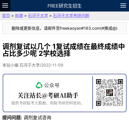
FREE研究生招生
首页
>
新疆
>
石河子大学
>
石河子大学考研问题
题库
故事
专题
APP
笔记
论坛
删除或更新信息，请邮件至freekaoyan#163.com(#换成@)
VIP
资料
调剂复试以几个 1复试成绩在最终成绩中
占比多少呢 2学校选择
本站小编 石河子大学/2022-11-09
提问问题:
调剂复试咨询