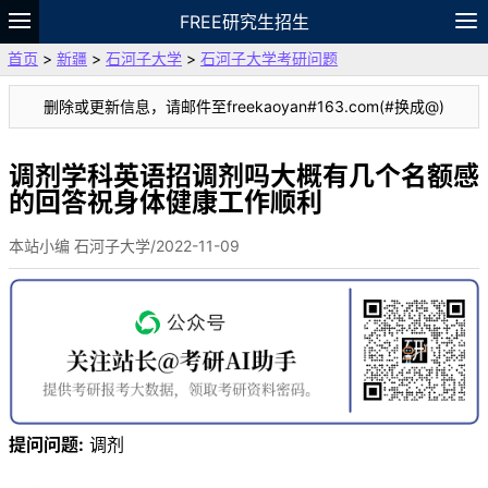
FREE研究生招生
首页
>
新疆
>
石河子大学
>
石河子大学考研问题
题库
故事
专题
APP
笔记
论坛
删除或更新信息，请邮件至freekaoyan#163.com(#换成@)
VIP
资料
调剂学科英语招调剂吗大概有几个名额感
的回答祝身体健康工作顺利
本站小编 石河子大学/2022-11-09
提问问题:
调剂