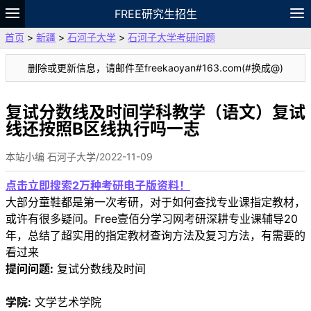
FREE研究生招生
首页
>
新疆
>
石河子大学
>
石河子大学考研问题
题库
故事
专题
APP
笔记
论坛
删除或更新信息，请邮件至freekaoyan#163.com(#换成@)
VIP
资料
复试分数线及时间学科教学（语文）复试
线还按照B区线执行吗一志
本站小编 石河子大学/2022-11-09
点击立即搜索2万种考研电子版资料！
大部分童鞋都是第一次考研，对于如何查找专业课指定教材，
或许有很多疑问。Free壹佰分学习网考研深耕专业课辅导20
年，总结了超实用的指定教材查询方法及复习方法，有需要的
看过来
提问问题:
复试分数线及时间
学院:
文学艺术学院