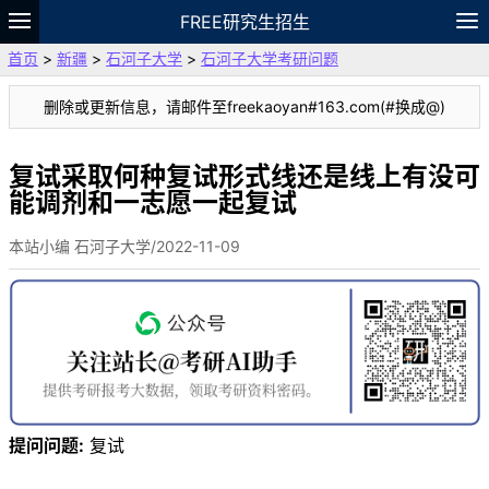
FREE研究生招生
首页
>
新疆
>
石河子大学
>
石河子大学考研问题
题库
故事
专题
APP
笔记
论坛
删除或更新信息，请邮件至freekaoyan#163.com(#换成@)
VIP
资料
复试采取何种复试形式线还是线上有没可
能调剂和一志愿一起复试
本站小编 石河子大学/2022-11-09
提问问题:
复试