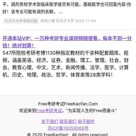
平，调剂贵校学术型临床医学是否有可能，基础医学也可回复内容:你
好！该专业可能有调剂名额， ...
石河子大学考研问题
本站小编 石河子大学 2022-11-09
开通本站VIP：一万种考研专业课视频随便看，每本不到一分
钱！绝对划算！
547所院校考研考博1130种指定教材的千余种配套题库、视
频，涵盖英语、经济、证券、金融、理工、管理、社会、财
会、教育心理、中文、艺术、新闻传播、法学、医学、计算
机、历史、地理、政治、哲学、体育类等28类学科！
Free考研考试FreeKaoYan.Com
欢迎来到
Free考研考试
，"为实现人生的Free而奋斗"
关于我们
联系我们
电子邮件
苏ICP备16059069号
© 2020 FreeKaoYan! . All rights reserved.