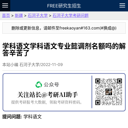
FREE研究生招生
首页
>
新疆
>
石河子大学
>
石河子大学考研问题
题库
故事
专题
APP
笔记
论坛
删除或更新信息，请邮件至freekaoyan#163.com(#换成@)
VIP
资料
学科语文学科语文专业懿调剂名额吗的解
答辛苦了
本站小编 石河子大学/2022-11-09
提问问题:
学科语文