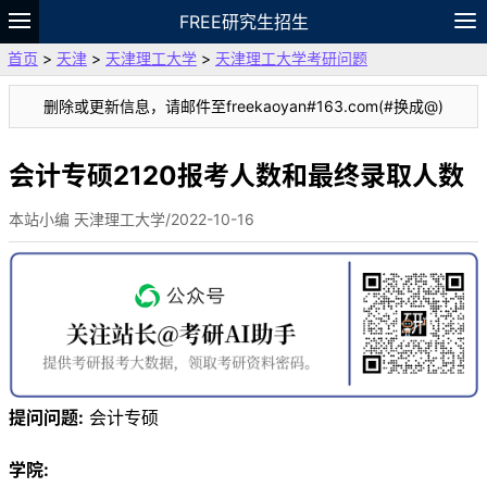
FREE研究生招生
首页
>
天津
>
天津理工大学
>
天津理工大学考研问题
题库
故事
专题
APP
笔记
论坛
删除或更新信息，请邮件至freekaoyan#163.com(#换成@)
VIP
资料
会计专硕2120报考人数和最终录取人数
本站小编 天津理工大学/2022-10-16
提问问题:
会计专硕
学院: