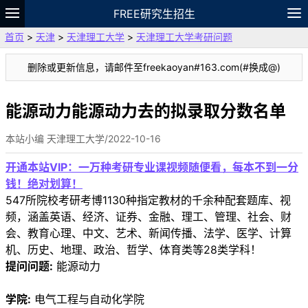
FREE研究生招生
首页
>
天津
>
天津理工大学
>
天津理工大学考研问题
题库
故事
专题
APP
笔记
论坛
删除或更新信息，请邮件至freekaoyan#163.com(#换成@)
VIP
资料
能源动力能源动力去的拟录取分数名单
本站小编 天津理工大学/2022-10-16
开通本站VIP：一万种考研专业课视频随便看，每本不到一分
钱！绝对划算！
547所院校考研考博1130种指定教材的千余种配套题库、视
频，涵盖英语、经济、证券、金融、理工、管理、社会、财
会、教育心理、中文、艺术、新闻传播、法学、医学、计算
机、历史、地理、政治、哲学、体育类等28类学科！
提问问题:
能源动力
学院:
电气工程与自动化学院