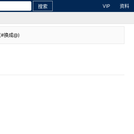
VIP
资料
搜索
(#换成@)