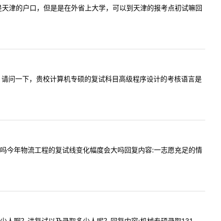
您好，本人是天津的户口，但是是在外省上大学，可以到天津的报考点初试嘛回
内容:您好，请问一下，贵校计算机专硕的复试科目高级程序设计的考核语言是
护第一志愿吗今年物流工程的复试线变化幅度会大吗回复内容:一志愿充足的情
械专硕多少人啊？进复试以及录取多少人呢？回复内容:机械专硕录取131