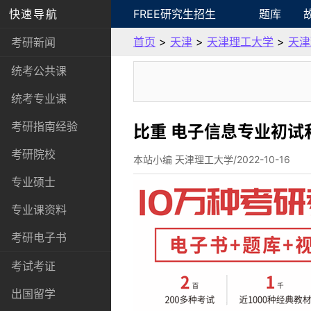
快速导航
FREE研究生招生
题库
首页
>
天津
>
天津理工大学
>
天津
考研新闻
统考公共课
统考专业课
考研指南经验
比重 电子信息专业初试
考研院校
本站小编 天津理工大学/2022-10-16
专业硕士
专业课资料
考研电子书
考试考证
出国留学