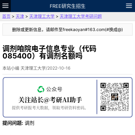
FREE研究生招生
首页
>
天津
>
天津理工大学
>
天津理工大学考研问题
题库
故事
专题
APP
笔记
论坛
删除或更新信息，请邮件至freekaoyan#163.com(#换成@)
VIP
资料
调剂咱院电子信息专业（代码
085400）有调剂名额吗
本站小编 天津理工大学/2022-10-16
提问问题:
调剂