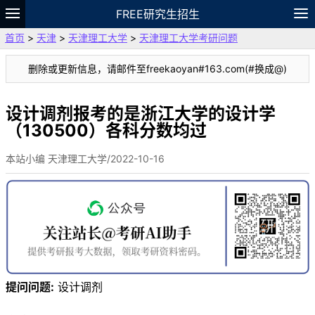
FREE研究生招生
首页
>
天津
>
天津理工大学
>
天津理工大学考研问题
题库
故事
专题
APP
笔记
论坛
删除或更新信息，请邮件至freekaoyan#163.com(#换成@)
VIP
资料
设计调剂报考的是浙江大学的设计学
（130500）各科分数均过
本站小编 天津理工大学/2022-10-16
提问问题:
设计调剂