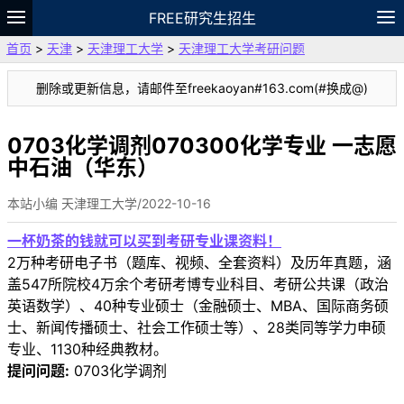
FREE研究生招生
首页
>
天津
>
天津理工大学
>
天津理工大学考研问题
题库
故事
专题
APP
笔记
论坛
删除或更新信息，请邮件至freekaoyan#163.com(#换成@)
VIP
资料
0703化学调剂070300化学专业 一志愿
中石油（华东）
本站小编 天津理工大学/2022-10-16
一杯奶茶的钱就可以买到考研专业课资料！
2万种考研电子书（题库、视频、全套资料）及历年真题，涵
盖547所院校4万余个考研考博专业科目、考研公共课（政治
英语数学）、40种专业硕士（金融硕士、MBA、国际商务硕
士、新闻传播硕士、社会工作硕士等）、28类同等学力申硕
专业、1130种经典教材。
提问问题:
0703化学调剂