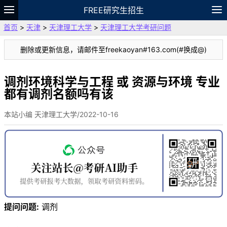
FREE研究生招生
首页
>
天津
>
天津理工大学
>
天津理工大学考研问题
题库
故事
专题
APP
笔记
论坛
删除或更新信息，请邮件至freekaoyan#163.com(#换成@)
VIP
资料
调剂环境科学与工程 或 资源与环境 专业
都有调剂名额吗有该
本站小编 天津理工大学/2022-10-16
提问问题:
调剂