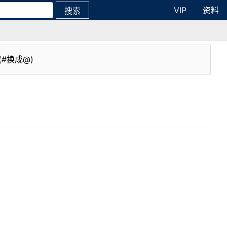
VIP
资料
搜索
(#换成@)