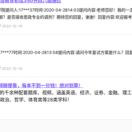
治教育初试350分四六级通过
提问人:17***37时间:2020-04-2814:03提问内容:老师您好
？是否接收思政专业的调剂？期待您的回复，谢谢！回复内容:欢迎报考天津
022-10-16
7***77时间:2020-04-2813:58提问内容:请问今年复试方案是
022-10-16
视频随便看，每本不到一分钱！绝对划算！
定教材的千余种配套题库、视频，涵盖英语、经济、证券、金融、
政治、哲学、体育类等28类学科！