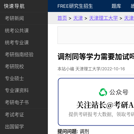
快速导航
FREE研究生招生
题库
首页
>
天津
>
天津理工大学
>
天津
考研新闻
统考公共课
统考专业课
考研指南经验
调剂同等学力需要加试
考研院校
本站小编 天津理工大学/2022-10-16
专业硕士
专业课资料
考研电子书
考试考证
出国留学
提问问题:
调剂