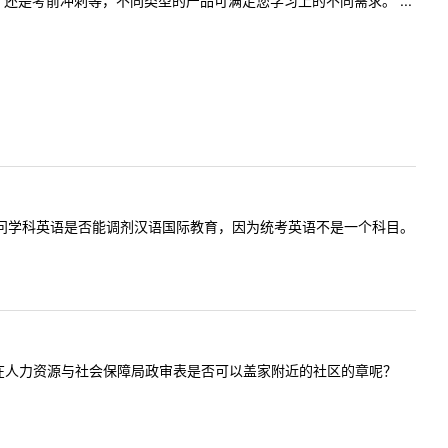
是考前冲刺等，不同类型的产品可满足您学习上的不同需求。 ...
师您好，请问学科英语是否能调剂汉语国际教育，因为统考英语不是一个科目。
往届生档案在人力资源与社会保障局政审表是否可以盖家附近的社区的章呢？