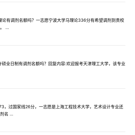
校今年马理论有调剂名额吗？一志愿宁波大学马理论336分有希望调剂到贵校
...
机械工程专硕全日制有调剂名额吗？回复内容:欢迎报考天津理工大学，该专业
师，我考373，过国家线26分，一志愿是上海工程技术大学，艺术设计专业还
 ...