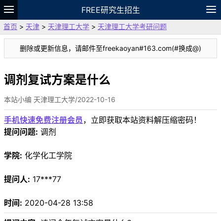
FREE研究生招生
首页
>
天津
>
天津理工大学
>
天津理工大学考研问题
题库
故事
专题
APP
笔记
论坛
删除或更新信息，请邮件至freekaoyan#163.com(#换成@)
VIP
资料
调剂复试方案是什么
本站小编 天津理工大学/2022-10-16
手机快速免费注册会员
，立即获取本站资料解压缩密码！
提问问题:
调剂
学院:
化学化工学院
提问人:
17***77
时间:
2020-04-28 13:58