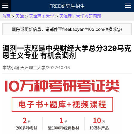
FREE研究生招生
首页
>
天津
>
天津理工大学
>
天津理工大学考研问题
题库
故事
专题
APP
笔记
论坛
删除或更新信息，请邮件至freekaoyan#163.com(#换成@)
VIP
资料
调剂一志愿是中央财经大学总分329马克
思主义专业 有机会调剂
本站小编 天津理工大学/2022-10-16