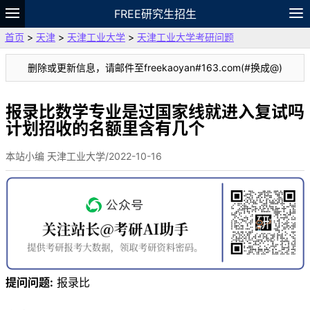
FREE研究生招生
首页
>
天津
>
天津工业大学
>
天津工业大学考研问题
题库
故事
专题
APP
笔记
论坛
删除或更新信息，请邮件至freekaoyan#163.com(#换成@)
VIP
资料
报录比数学专业是过国家线就进入复试吗
计划招收的名额里含有几个
本站小编 天津工业大学/2022-10-16
提问问题:
报录比