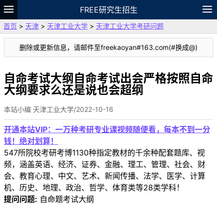
FREE研究生招生
首页
>
天津
>
天津工业大学
>
天津工业大学考研问题
题库
故事
专题
APP
笔记
论坛
删除或更新信息，请邮件至freekaoyan#163.com(#换成@)
VIP
资料
自命考试大纲自命考试出会严格按照自命
大纲要求么还是说也会超纲
本站小编 天津工业大学/2022-10-16
开通本站VIP：一万种考研专业课视频随便看，每本不到一分
钱！绝对划算！
547所院校考研考博1130种指定教材的千余种配套题库、视
频，涵盖英语、经济、证券、金融、理工、管理、社会、财
会、教育心理、中文、艺术、新闻传播、法学、医学、计算
机、历史、地理、政治、哲学、体育类等28类学科！
提问问题:
自命题考试大纲