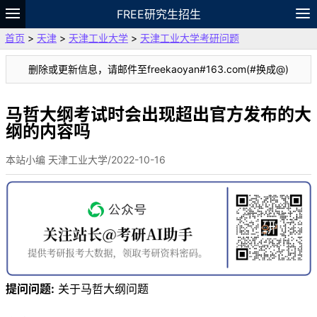
FREE研究生招生
首页
>
天津
>
天津工业大学
>
天津工业大学考研问题
题库
故事
专题
APP
笔记
论坛
删除或更新信息，请邮件至freekaoyan#163.com(#换成@)
VIP
资料
马哲大纲考试时会出现超出官方发布的大
纲的内容吗
本站小编 天津工业大学/2022-10-16
提问问题:
关于马哲大纲问题