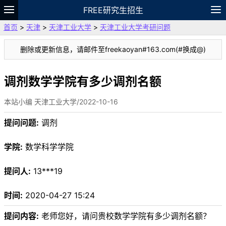
FREE研究生招生
首页
>
天津
>
天津工业大学
>
天津工业大学考研问题
题库
故事
专题
APP
笔记
论坛
删除或更新信息，请邮件至freekaoyan#163.com(#换成@)
VIP
资料
调剂数学学院有多少调剂名额
本站小编 天津工业大学/2022-10-16
提问问题:
调剂
学院:
数学科学学院
提问人:
13***19
时间:
2020-04-27 15:24
提问内容:
老师您好，请问贵校数学学院有多少调剂名额？