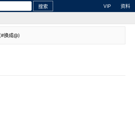
VIP
资料
搜索
(#换成@)