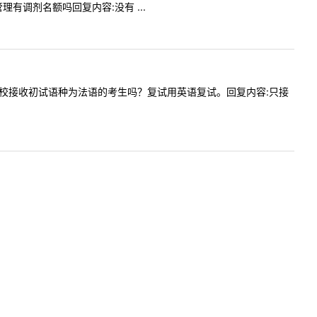
管理有调剂名额吗回复内容:没有 ...
好，请问贵校接收初试语种为法语的考生吗？复试用英语复试。回复内容:只接