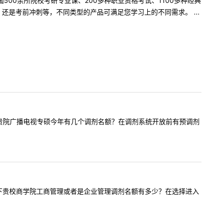
500余所院校考研专业课、200多种职业资格考试、1100多种经典
是考前冲刺等，不同类型的产品可满足您学习上的不同需求。 ...
您好，请问贵院广播电视专硕今年有几个调剂名额？在调剂系统开放前有预调剂
我想咨询一下贵校商学院工商管理或者是企业管理调剂名额有多少？在选择进入