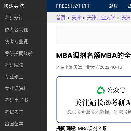
快速导航
FREE研究生招生
题库
首页
>
天津
>
天津工业大学
>
天津
考研新闻
统考公共课
统考专业课
考研指南经验
MBA调剂名额MBA的
考研院校
本站小编 天津工业大学/2022-10-16
专业硕士
专业课资料
考研电子书
考试考证
出国留学
提问问题:
MBA调剂名额