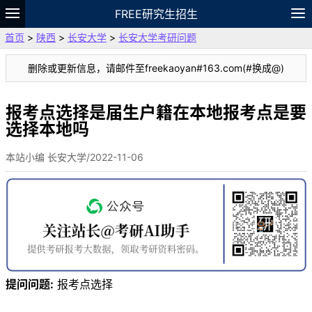
FREE研究生招生
首页
>
陕西
>
长安大学
>
长安大学考研问题
题库
故事
专题
APP
笔记
论坛
删除或更新信息，请邮件至freekaoyan#163.com(#换成@)
VIP
资料
报考点选择是届生户籍在本地报考点是要
选择本地吗
本站小编 长安大学/2022-11-06
提问问题:
报考点选择