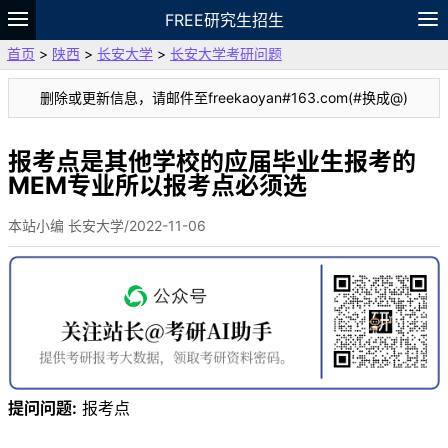
FREE研究生招生
首页
>
陕西
>
长安大学
>
长安大学考研问题
题库
故事
专题
APP
笔记
论坛
删除或更新信息，请邮件至freekaoyan#163.com(#换成@)
VIP
资料
报考点是其他学校的应届毕业生报考的
MEM专业所以报考点必须选
本站小编 长安大学/2022-11-06
提问问题:
报考点