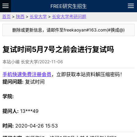
FREE研究生招生
首页
>
陕西
>
长安大学
>
长安大学考研问题
题库
故事
专题
APP
笔记
论坛
删除或更新信息，请邮件至freekaoyan#163.com(#换成@)
VIP
资料
复试时间5月7号之前会进行复试吗
本站小编 长安大学/2022-11-06
手机快速免费注册会员
，立即获取本站资料解压缩密码！
提问问题:
复试时间
学院:
提问人:
13***49
时间:
2020-04-26 15:53