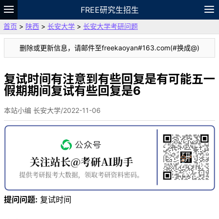
FREE研究生招生
首页
>
陕西
>
长安大学
>
长安大学考研问题
题库
故事
专题
APP
笔记
论坛
删除或更新信息，请邮件至freekaoyan#163.com(#换成@)
VIP
资料
复试时间有注意到有些回复是有可能五一
假期期间复试有些回复是6
本站小编 长安大学/2022-11-06
提问问题:
复试时间