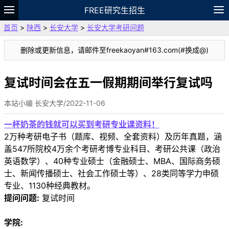
FREE研究生招生
首页
>
陕西
>
长安大学
>
长安大学考研问题
题库
故事
专题
APP
笔记
论坛
删除或更新信息，请邮件至freekaoyan#163.com(#换成@)
VIP
资料
复试时间会在五一假期期间举行复试吗
本站小编 长安大学/2022-11-06
一杯奶茶的钱就可以买到考研专业课资料！
2万种考研电子书（题库、视频、全套资料）及历年真题，涵
盖547所院校4万余个考研考博专业科目、考研公共课（政治
英语数学）、40种专业硕士（金融硕士、MBA、国际商务硕
士、新闻传播硕士、社会工作硕士等）、28类同等学力申硕
专业、1130种经典教材。
提问问题:
复试时间
学院: