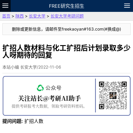
FREE研究生招生
首页
>
陕西
>
长安大学
>
长安大学考研问题
题库
故事
专题
APP
笔记
论坛
删除或更新信息，请邮件至freekaoyan#163.com(#换成@)
VIP
资料
扩招人数材料与化工扩招后计划录取多少
人呀期待的回复
本站小编 长安大学/2022-11-06
提问问题:
扩招人数