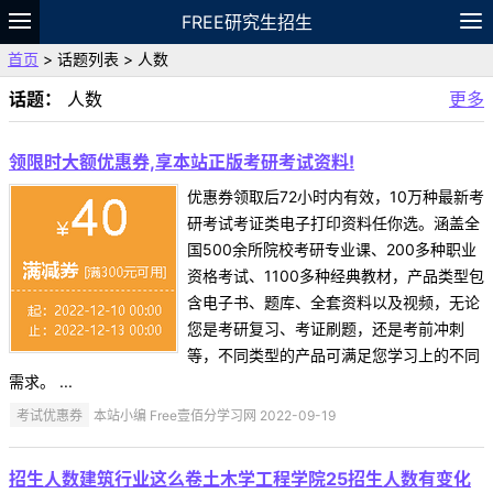
FREE研究生招生
首页
> 话题列表 > 人数
题库
故事
专题
APP
笔记
论坛
话题：
人数
更多
VIP
资料
领限时大额优惠券,享本站正版考研考试资料!
优惠券领取后72小时内有效，10万种最新考
研考试考证类电子打印资料任你选。涵盖全
国500余所院校考研专业课、200多种职业
资格考试、1100多种经典教材，产品类型包
含电子书、题库、全套资料以及视频，无论
您是考研复习、考证刷题，还是考前冲刺
等，不同类型的产品可满足您学习上的不同
需求。 ...
考试优惠券
本站小编 Free壹佰分学习网 2022-09-19
招生人数建筑行业这么卷土木学工程学院25招生人数有变化