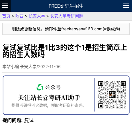
FREE研究生招生
首页
>
陕西
>
长安大学
>
长安大学考研问题
题库
故事
专题
APP
笔记
论坛
删除或更新信息，请邮件至freekaoyan#163.com(#换成@)
VIP
资料
复试复试比是1比3的这个1是招生简章上
的招生人数吗
本站小编 长安大学/2022-11-06
提问问题:
复试