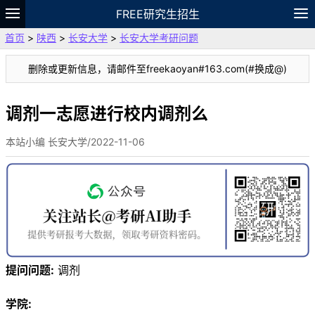
FREE研究生招生
首页
>
陕西
>
长安大学
>
长安大学考研问题
题库
故事
专题
APP
笔记
论坛
删除或更新信息，请邮件至freekaoyan#163.com(#换成@)
VIP
资料
调剂一志愿进行校内调剂么
本站小编 长安大学/2022-11-06
提问问题:
调剂
学院: