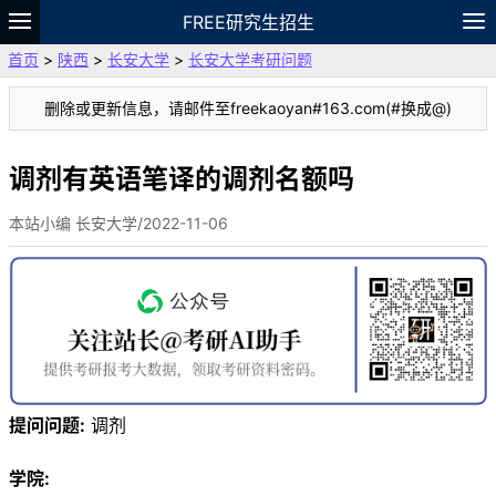
FREE研究生招生
首页
>
陕西
>
长安大学
>
长安大学考研问题
题库
故事
专题
APP
笔记
论坛
删除或更新信息，请邮件至freekaoyan#163.com(#换成@)
VIP
资料
调剂有英语笔译的调剂名额吗
本站小编 长安大学/2022-11-06
提问问题:
调剂
学院: