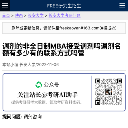
FREE研究生招生
首页
>
陕西
>
长安大学
>
长安大学考研问题
题库
故事
专题
APP
笔记
论坛
删除或更新信息，请邮件至freekaoyan#163.com(#换成@)
VIP
资料
调剂的非全日制MBA接受调剂吗调剂名
额有多少有的联系方式吗管
本站小编 长安大学/2022-11-06
提问问题:
调剂咨询