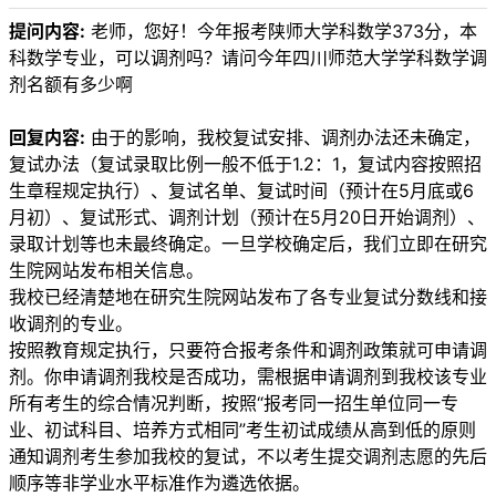
提问内容:
老师，您好！今年报考陕师大学科数学373分，本
科数学专业，可以调剂吗？请问今年四川师范大学学科数学调
剂名额有多少啊
回复内容:
由于的影响，我校复试安排、调剂办法还未确定，
复试办法（复试录取比例一般不低于1.2：1，复试内容按照招
生章程规定执行）、复试名单、复试时间（预计在5月底或6
月初）、复试形式、调剂计划（预计在5月20日开始调剂）、
录取计划等也未最终确定。一旦学校确定后，我们立即在研究
生院网站发布相关信息。
我校已经清楚地在研究生院网站发布了各专业复试分数线和接
收调剂的专业。
按照教育规定执行，只要符合报考条件和调剂政策就可申请调
剂。你申请调剂我校是否成功，需根据申请调剂到我校该专业
所有考生的综合情况判断，按照“报考同一招生单位同一专
业、初试科目、培养方式相同”考生初试成绩从高到低的原则
通知调剂考生参加我校的复试，不以考生提交调剂志愿的先后
顺序等非学业水平标准作为遴选依据。