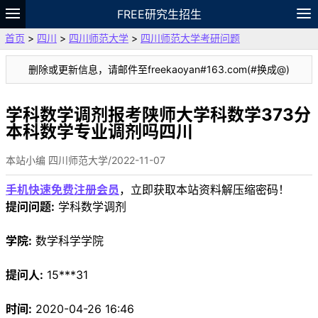
FREE研究生招生
首页
>
四川
>
四川师范大学
>
四川师范大学考研问题
题库
故事
专题
APP
笔记
论坛
删除或更新信息，请邮件至freekaoyan#163.com(#换成@)
VIP
资料
学科数学调剂报考陕师大学科数学373分
本科数学专业调剂吗四川
本站小编 四川师范大学/2022-11-07
手机快速免费注册会员
，立即获取本站资料解压缩密码！
提问问题:
学科数学调剂
学院:
数学科学学院
提问人:
15***31
时间:
2020-04-26 16:46