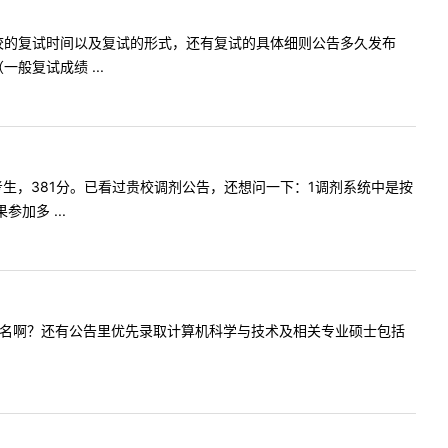
想问一下学校的复试时间以及复试的形式，还有复试的具体细则公告多久发布
复试成绩 ...
是本专业考生，381分。已看过贵校调剂公告，还想问一下：1调剂系统中是按
加多 ...
是按什么排名啊？还有公告里优先录取计算机科学与技术及相关专业硕士包括