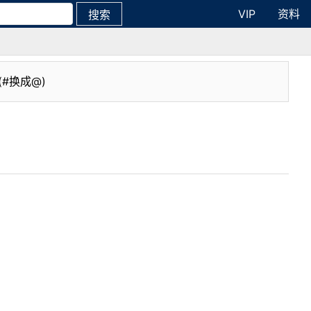
VIP
资料
搜索
(#换成@)