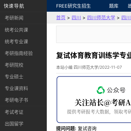
快速导航
FREE研究生招生
题库
首页
>
四川
>
四川师范大学
>
四川
考研新闻
统考公共课
统考专业课
考研指南经验
复试体育教育训练学专
考研院校
本站小编 四川师范大学/2022-11-07
专业硕士
专业课资料
考研电子书
考试考证
出国留学
提问问题:
复试咨询