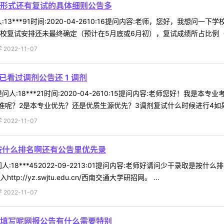
形式还有复试的具体细则公告多
13***91时间:2020-04-2610:16提问内容:老师，您好，我
校复试安排还未最终确定（预计在5月底或6月初），复试成绩所占比例（一般
022-11-07
已看过调剂公告还 1 调剂
人:18***21时间:2020-04-2610:15提问内容:老师您好！我
呢？2是本专业优先？还是优质生源优先？3调剂复试什么时候进行4如果参
022-11-07
按什么排名啊还有公告里优先录
:18***452022-09-2213:01提问内容:老师好请问少干录取
//yz.swjtu.edu.cn/西南交通大学研招网。 ...
022-11-07
填写呢网报公告有什么需要特别