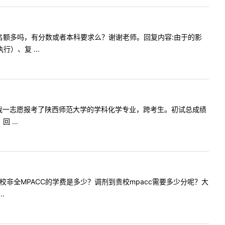
息类调剂名额多吗，有分数或者本科要求么？谢谢老师。回复内容:由于的影
）、复 ...
师，您好！我一志愿报考了陕西师范大学的学科化学专业，跨考生。初试总成绩
...
:请问贵校非全MPACC的学费是多少？调剂到贵校mpacc需要多少分呢？大
.