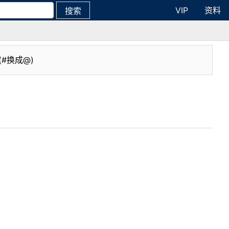
VIP
资料
搜索
(#换成@)