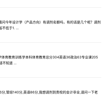
老师您好，请问今年设计学（产品方向）有调剂名额吗，有的话是几个呢？调剂
于1. ...
范大学体育教育训练学本科体育教育总分304英语36政治63专业课205
知道 ...
226分,管综140分,英语86分,我想调剂到贵校的会计非全,请问一下老