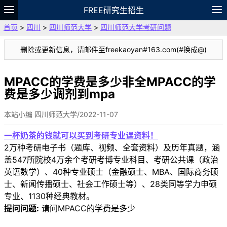
FREE研究生招生
首页
>
四川
>
四川师范大学
>
四川师范大学考研问题
题库
故事
专题
APP
笔记
论坛
删除或更新信息，请邮件至freekaoyan#163.com(#换成@)
VIP
资料
MPACC的学费是多少非全MPACC的学
费是多少调剂到mpa
本站小编 四川师范大学/2022-11-07
一杯奶茶的钱就可以买到考研专业课资料！
2万种考研电子书（题库、视频、全套资料）及历年真题，涵
盖547所院校4万余个考研考博专业科目、考研公共课（政治
英语数学）、40种专业硕士（金融硕士、MBA、国际商务硕
士、新闻传播硕士、社会工作硕士等）、28类同等学力申硕
专业、1130种经典教材。
提问问题:
请问MPACC的学费是多少