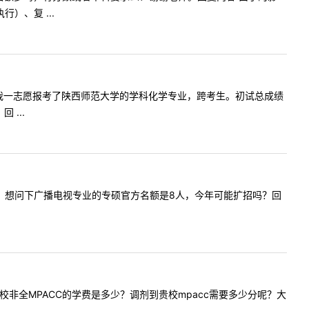
）、复 ...
师，您好！我一志愿报考了陕西师范大学的学科化学专业，跨考生。初试总成绩
...
好，打扰了，想问下广播电视专业的专硕官方名额是8人，今年可能扩招吗？回
:请问贵校非全MPACC的学费是多少？调剂到贵校mpacc需要多少分呢？大