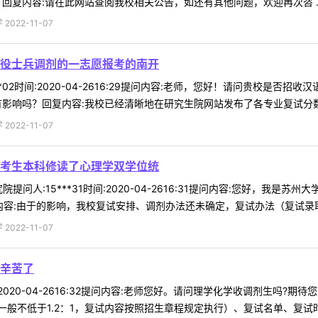
回复内容:请在此网站查阅我校相关公告，如还有其他问题，欢迎再次咨 ..
022-11-07
役士兵调剂的一志愿报考的南开
**02时间:2020-04-2616:29提问内容:老师，您好！请问贵校是
有影响吗？回复内容:我校已经清晰地在研究生院网站发布了各专业复试分数线
022-11-07
考生本科修读了心理学双学位统
提问人:15***31时间:2020-04-2616:31提问内容:您好，我
容:由于的影响，我校复试安排、调剂办法还未确定，复试办法（复试录取比
022-11-07
辛苦了
时间:2020-04-2616:32提问内容:老师您好。请问理学化学收调剂生
般不低于1.2：1，复试内容按照招生章程规定执行）、复试名单、复试时间