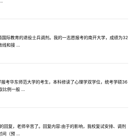
.
否招收汉语国际教育的退役士兵调剂。我的一志愿报考的南开大学，成绩为32
和接 ...
是苏州大学报考华东师范大学的考生，本科修读了心理学双学位，统考学硕36
例一般 ...
吗?期待您的回复，老师辛苦了。回复内容:由于的影响，我校复试安排、调剂
（预 ...