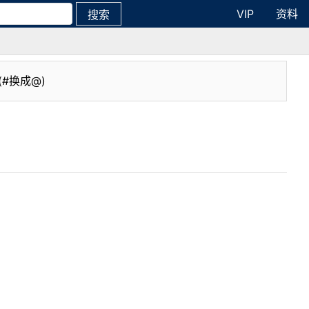
VIP
资料
搜索
(#换成@)