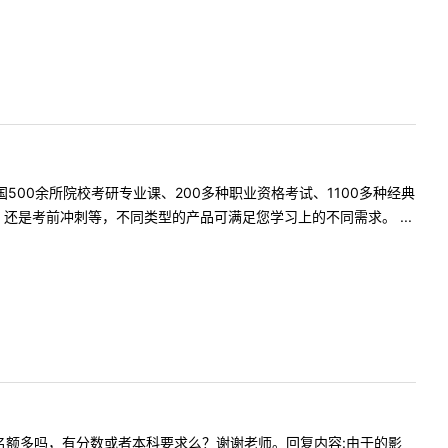
500余所院校考研专业课、200多种职业资格考试、1100多种经典
是考前冲刺等，不同类型的产品可满足您学习上的不同需求。 ...
息类调剂名额多吗，有分数或者本科要求么？谢谢老师。回复内容:由于的影