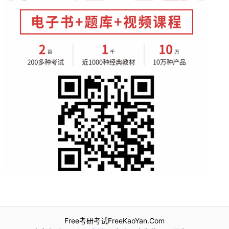
Free考研考试FreeKaoYan.Com