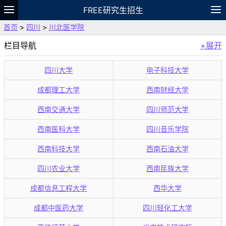
FREE研究生招生
首页
>
四川
>
川北医学院
题库
故事
专题
APP
笔记
论坛
栏目导航
+展开
VIP
资料
四川大学
电子科技大学
成都理工大学
西南财经大学
西南交通大学
四川师范大学
西南医科大学
四川音乐学院
西南科技大学
西南石油大学
四川农业大学
西南民族大学
成都信息工程大学
西华大学
成都中医药大学
四川轻化工大学