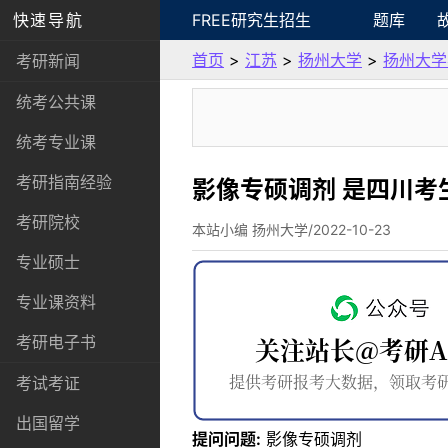
快速导航
FREE研究生招生
题库
首页
>
江苏
>
扬州大学
>
扬州大学
考研新闻
统考公共课
统考专业课
考研指南经验
影像专硕调剂 是四川考生
考研院校
本站小编 扬州大学/2022-10-23
专业硕士
专业课资料
考研电子书
考试考证
出国留学
提问问题:
影像专硕调剂