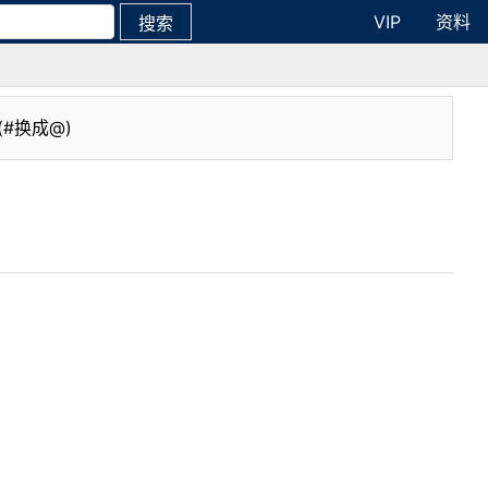
VIP
资料
搜索
(#换成@)