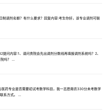
年有没有全日制调剂名额？有什么要求？回复内容:考生你好，该专业调剂可联
15:42提问内容:1、请问贵院会先出调剂分数线再填报调剂系统吗？2、
？ ...
调剂生物与医药专业是否需要初试考数学科目，我一志愿南农330分未考数学
方式。 ...