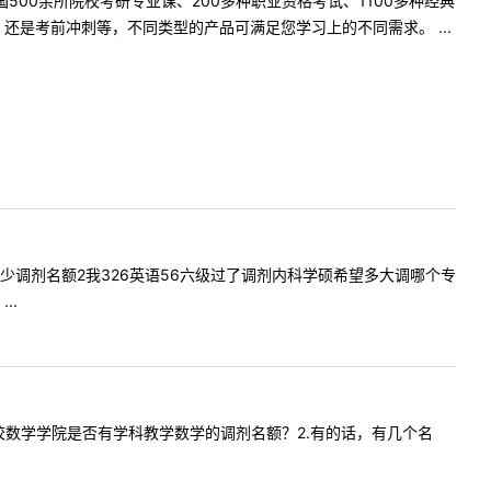
500余所院校考研专业课、200多种职业资格考试、1100多种经典
是考前冲刺等，不同类型的产品可满足您学习上的不同需求。 ...
有大概多少调剂名额2我326英语56六级过了调剂内科学硕希望多大调哪个专
..
，请问贵校数学学院是否有学科教学数学的调剂名额？2.有的话，有几个名