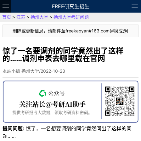
FREE研究生招生
首页
>
江苏
>
扬州大学
>
扬州大学考研问题
题库
故事
专题
APP
笔记
论坛
删除或更新信息，请邮件至freekaoyan#163.com(#换成@)
VIP
资料
惊了一名要调剂的同学竟然出了这样
的……调剂申表去哪里载在官网
本站小编 扬州大学/2022-10-23
提问问题:
惊了，一名想要调剂的同学竟然问出了这样的问
题……