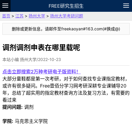
FREE研究生招生
首页
>
江苏
>
扬州大学
>
扬州大学考研问题
题库
故事
专题
APP
笔记
论坛
删除或更新信息，请邮件至freekaoyan#163.com(#换成@)
VIP
资料
调剂调剂申表在哪里载呢
本站小编 扬州大学/2022-10-23
点击立即搜索2万种考研电子版资料！
大部分童鞋都是第一次考研，对于如何查找专业课指定教材，
或许有很多疑问。Free壹佰分学习网考研深耕专业课辅导20
年，总结了超实用的指定教材查询方法及复习方法，有需要的
看过来
提问问题:
调剂
学院:
马克思主义学院